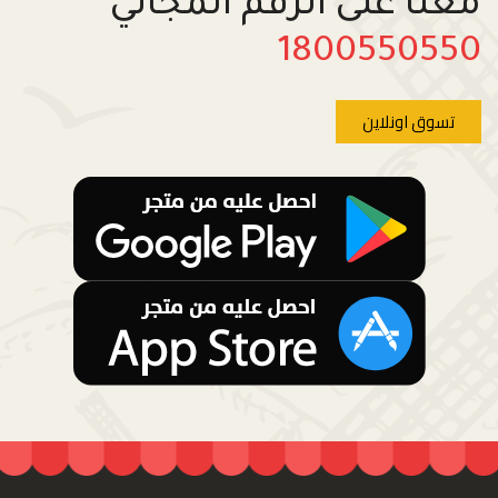
معنا على الرقم المجاني
1800550550
تسوق اونلاين