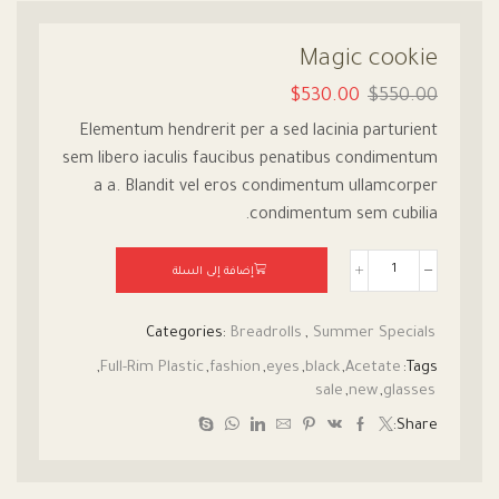
Magic cookie
$
530.00
$
550.00
Elementum hendrerit per a sed lacinia parturient
sem libero iaculis faucibus penatibus condimentum
a a. Blandit vel eros condimentum ullamcorper
condimentum sem cubilia.
إضافة إلى السلة
Categories:
Breadrolls
,
Summer Specials
,
Full-Rim Plastic
,
fashion
,
eyes
,
black
,
Acetate
Tags:
sale
,
new
,
glasses
Share: