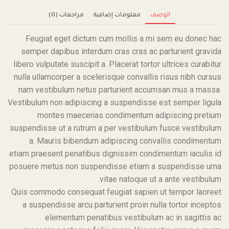
الوصف
معلومات إضافية
مراجعات (0)
Feugiat eget dictum cum mollis a mi sem eu donec hac
semper dapibus interdum cras cras ac parturient gravida
libero vulputate suscipit a. Placerat tortor ultrices curabitur
nulla ullamcorper a scelerisque convallis risus nibh cursus
nam vestibulum netus parturient accumsan mus a massa.
Vestibulum non adipiscing a suspendisse est semper ligula
montes maecenas condimentum adipiscing pretium
suspendisse ut a rutrum a per vestibulum fusce vestibulum
a. Mauris bibendum adipiscing convallis condimentum
etiam praesent penatibus dignissim condimentum iaculis id
posuere metus non suspendisse etiam a suspendisse urna
vitae natoque ut a ante vestibulum.
Quis commodo consequat feugiat sapien ut tempor laoreet
a suspendisse arcu parturient proin nulla tortor inceptos
elementum penatibus vestibulum ac in sagittis ac